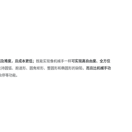
间及难度，且成本更低；
既能实现像机械手一样
可实现高自由度、全方位
支持圆弧、跑道形、圆角矩形、整圆形和椭圆形的缺陷，
而且比机械手功
启停等功能。