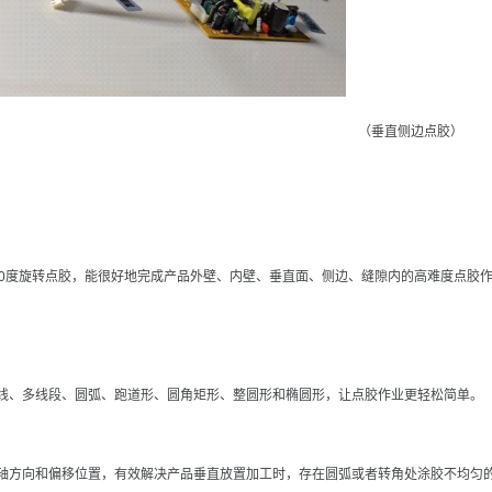
（垂直侧边点胶）
60度旋转点胶，能很好地完成产品外壁、内壁、垂直面、侧边、缝隙内的高难度点胶
线、多线段、圆弧、跑道形、圆角矩形、整圆形和椭圆形，让点胶作业更轻松简单。
轴方向和偏移位置，有效解决产品垂直放置加工时，存在圆弧或者转角处涂胶不均匀