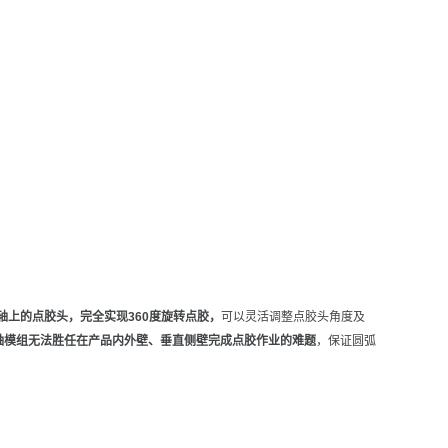
轴上的点胶头，完全实现360度旋转点胶，
可以灵活调整点胶头角度及
轴模组无法胜任在产品
内外壁、垂直侧壁完成点胶作业的难题
，保证圆弧