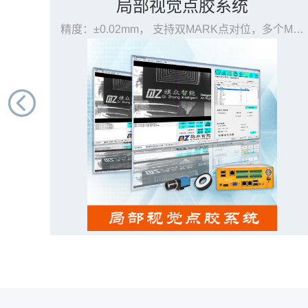
局部视觉点胶系统
高精密型标定板、 全景视觉点胶系统软件标定必需品、
精度：±0.02mm， 支持双MARK点对位，多个MARK点对位、 无需二次开发，人性化软件界面，所见即所得，易学易用、 支持阵列、旋转、镜像、复制、批量与自定义编辑一应俱全、 适用设备： 3轴、4轴桌面点胶机（R轴旋转）、在线式点胶机、