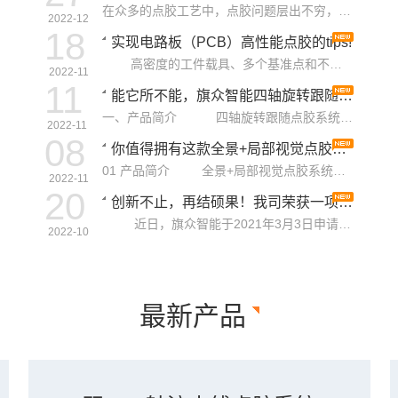
在众多的点胶工艺中，点胶问题层出不穷，而点胶过程中出现问题常常会令我们头疼，究竟哪些工艺因素会影响……
2022-12
18
实现电路板（PCB）高性能点胶的tips!
高密度的工件载具、多个基准点和不规则的点胶模式都需要多次双轴断续移动，这些方面对柔性 PCB ……
2022-11
11
能它所不能，旗众智能四轴旋转跟随点胶系统太强了
一、产品简介 四轴旋转跟随点胶系统 是旗众智能新推出的一套流水线动态跟随点胶系统，……
2022-11
08
你值得拥有这款全景+局部视觉点胶系统！
​ 01 产品简介 全景+局部视觉点胶系统是旗众智能针对手机点胶、电脑组装、PCB板……
1
2
3
4
2022-11
20
创新不止，再结硕果！我司荣获一项国家发明专利
近日，旗众智能于2021年3月3日申请的《点胶机相机与点胶头之间的偏移量标定方法》专利，……
2022-10
最新产品