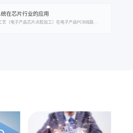
系统在芯片行业的应用
芯片封装点胶工艺（电子产品芯片点胶加工）在电子产品PCB线路板与芯片组装领域有着重要地位，主要是对电子产品PCB芯片进行粘接密封加固以及防水保护工作，可以很好的地延长电子产品PCB线路板上芯片的使用……