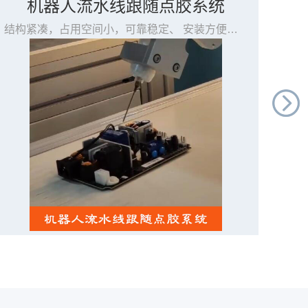
机器人流水线跟随点胶系统
结构紧凑，占用空间小，可靠稳定、 安装方便，灵活性高，可灵活更换产线，无需拆卸、 可根据点胶的速度来调节流水线的速度，实现多方位、高自由度、全方位无死角的点胶作业，更加智能自动化、 点胶过程中流水线 可一直保持运动，有效提高整条产线生产效率 、 适用于产品批量点胶加工，无需人工上下料，节约时间人力，适用无人车间自动化生产、