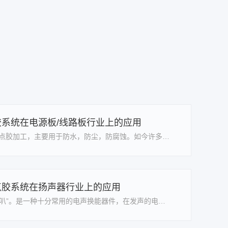
Next
系统在电源板/线路板行业上的应用
电源板/电路板点胶加工，主要用于防水，防尘，防腐蚀。如今许多企业对电子产品使用性与稳定性提出了更高层次的要求，电源板/电路板点胶加工已成为必不可少的一道工序，旗众智能应市场需求，透过多年点胶相……
点胶系统在扬声器行业上的应用
扬声器又称“喇叭”。是一种十分常用的电声换能器件，在发声的电子电气设备中都能见到它。我们平常使用的扬声器多为圆形，也有椭圆形、方形、多边形等形状。音圈是扬声器的重要部件，如果音圈有缺陷，就会影……