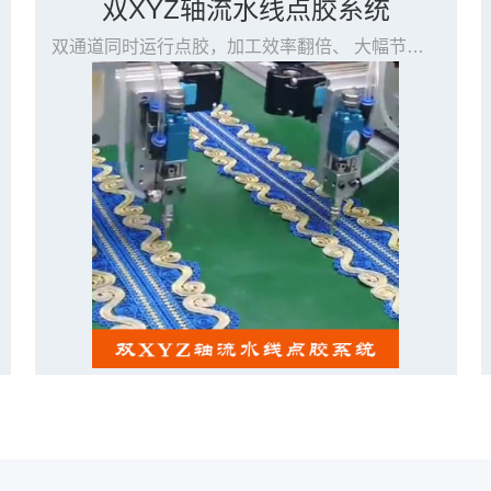
双XYZ轴流水线点胶系统
双通道同时运行点胶，加工效率翻倍、 大幅节约成本，一套系统即可实现双倍功能与效率、 每个通道可单独设置文件参数，支持加工不同文件，操作灵活且简便、 省时省力，用户只需安装调试一套系统，无需做重复工作、