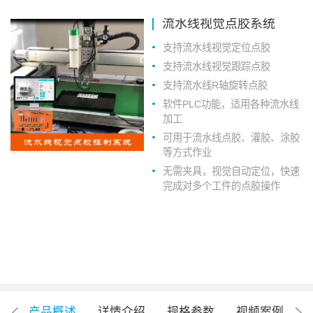
流水线视觉点胶系统
支持流水线视觉定位点胶
支持流水线视觉跟踪点胶
支持流水线R轴旋转点胶
软件PLC功能，适用各种流水线
加工
可用于流水线点胶、灌胶、涂胶
等方式作业
无需夹具，视觉自动定位，快速
完成对多个工件的点胶操作
产品概述
详情介绍
规格参数
视频案例