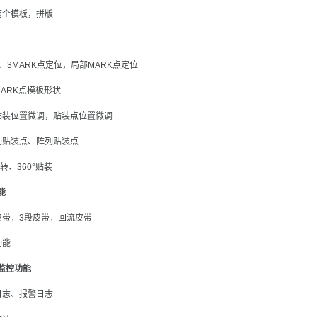
两个模板，拼版
、3MARK点定位，局部MARK点定位
ARK点模板形状
贴装位置微调，贴装点位置微调
列贴装点、阵列贴装点
转、360°贴装
能
皮带，3段皮带，回流皮带
功能
监控功能
日志、报警日志