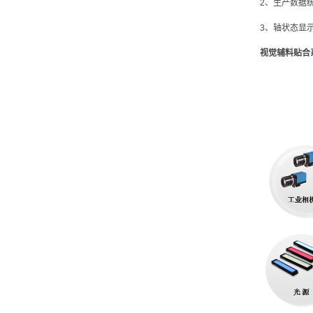
2、生产数据
3、轴状态显
视觉辅料贴合