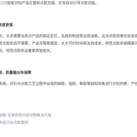
CCD智能识别产品位置和点胶范围，实现自动引导点胶功能。
准度更高
机，大多需要治具对产品的固定定位，治具的制造若出现误差，这对点胶效果也会造
觉点胶机则不需要，产品可随意摆放，大大节约时间和治具成本，视觉点胶系统精度可
机，视觉点胶机设备更具智能化。
检测，质量输出有保障
系统，可针对点胶工艺过程中出现的缺胶、溢胶、断胶等缺陷现象进行识别判断，严
智能-全景视觉点胶控制解决方案
饰品行业点胶案例