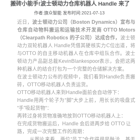
搬砖小能手!波士顿动力仓库机器人 Handle 来了
作者:旗众智能 发布时间:2021-07-13
近日，
波士顿动力公司（Boston Dynamics）宣布与
仓库自动物料搬运和运输技术开发商 OTTO Motors
（Clearpath Robotics 的子公司）达成合作，
波士顿
动力双轮机器人 Handle凭借其硬核实力C位出道，将
与OTTO 的自主移动机器人在仓库中组队合作。波士
顿动力产品副总裁KevinBlankespoor表示，会把这两
种机器人的结合打包为一个完整的仓储解决方案。
在波士顿动力公布的视频中，我们看到Handle负责搬
砖，OTTO移动机器人负责运货。
OTTO移动机器人来到Handle面前会自动停下：
Handle用两个轮子为“脚”大步上前，用长长的吸盘式
“手”吸起货物“：
再转过身将货物准确地放到OTTO移动机器人上：
在完成货物搬运后，Handle 会后退两步给 OTTO 让
路，完成一次完整工作的周期：
从图片来看，两位“员工”合作得很是融洽，基于