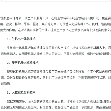
机器人作为新一代生产和服务工具，在制造领域和非制造领域具有更广泛、更重要的
用、救灾、排险、军事、服务、娱乐等方面，可代替人完成各种工作。同时，智能机
更大的作用，这对人类开辟新的产业，提高生产水平与生活水平具有十分现实的意义
1、生机电一体化技术
生机电一体化是近年来快速发展的前沿科学技术，将该技术应用于
机器人
上，通
递给机器人，从而使机器人能够执行人的命令。正因为这种原理，假肢也能够“听懂
2、安防机器人巡检技术
智能巡检机器人携带红外热像仪和可见光摄像机等检测装置，在工作区域内进行
温，及时发现设备发热等缺陷，同时也可以通过声音检测，判断变压器运行状况。对
故隐患。
3、大数据及分析技术
数据越来越多，而人类的解读能力是固定的。计算机可以帮助人类找到自己的盲
近只在全球制造业大量出现，其优势在于能够优化产品质量、节约能源，提高设备服