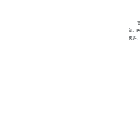
智能
筑、医
更多、