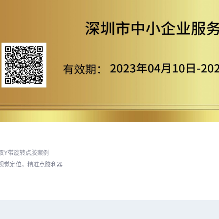
双Y带旋转点胶案例
视觉定位，精准点胶利器