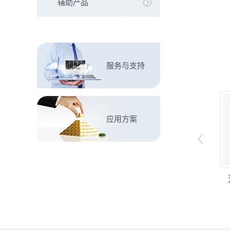
辅助产品
服务与支持
应用方案
流水线跟随点胶案例
全景双Y带旋转点胶案
例