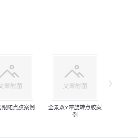
线跟随点胶案例
全景双Y带旋转点胶案
双Y带
例