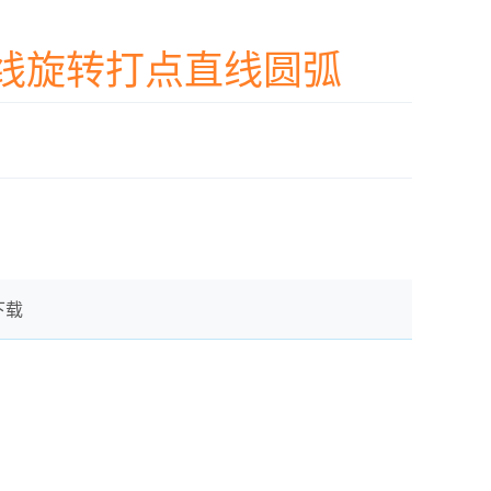
线旋转打点直线圆弧
下载