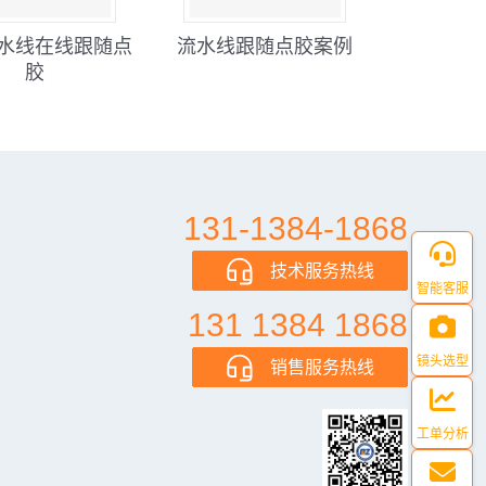
水线在线跟随点
流水线跟随点胶案例
全景双Y
胶
131-1384-1868
技术服务热线
智能客服
131 1384 1868
镜头选型
销售服务热线
工单分析
Next