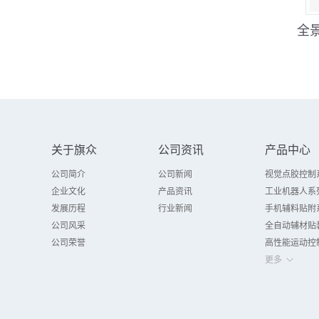
喇叭流水线在线跟随点
流水线跟随点胶案例
全
胶
关于旗众
公司资讯
产品中心
公司简介
公司新闻
视觉点胶控制
企业文化
产品资讯
工业机器人系
发展历程
行业新闻
手机辅料贴附
公司风采
全自动辅材贴
公司荣誉
高性能运动控
更多
Prev