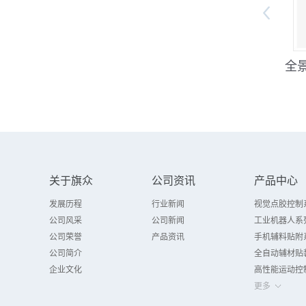
喇叭流水线在线跟随点
流水线跟随点胶案例
全
胶
关于旗众
公司资讯
产品中心
发展历程
行业新闻
视觉点胶控制
公司风采
公司新闻
工业机器人系
公司荣誉
产品资讯
手机辅料贴附
公司简介
全自动辅材贴
企业文化
高性能运动控
更多