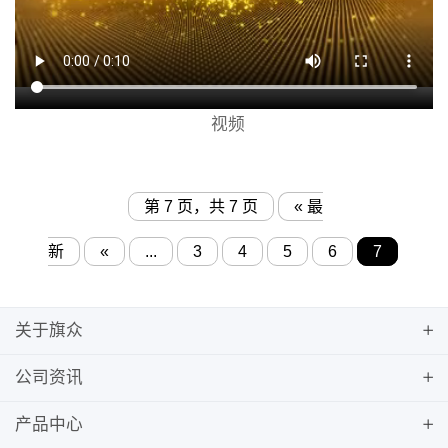
视频
第 7 页，共 7 页
« 最
新
«
...
3
4
5
6
7
关于旗众
公司资讯
产品中心