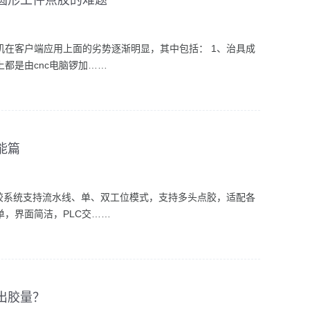
圆形工件点胶的难题
机在客户端应用上面的劣势逐渐明显，其中包括： 1、治具成
都是由cnc电脑锣加……
能篇
点胶系统支持流水线、单、双工位模式，支持多头点胶，适配各
，界面简洁，PLC交……
出胶量？